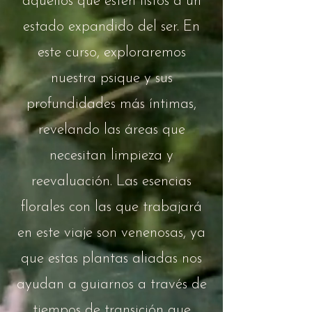
aquellos que estén listos a un
estado expandido del ser. En
este curso, exploraremos
nuestra psique y sus
profundidades más íntimas,
revelando las áreas que
necesitan limpieza y
reevaluación. Las esencias
florales con las que trabajará
en este viaje son venenosas, ya
que estas plantas aliadas nos
ayudan a guiarnos a través de
tiempos de transición que